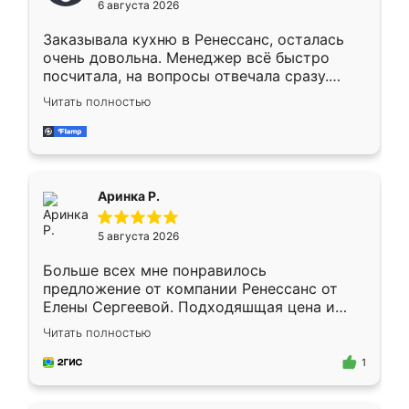
6 августа 2026
мебели буду заказывать только здесь.
Заказывала кухню в Ренессанс, осталась
очень довольна. Менеджер всё быстро
посчитала, на вопросы отвечала сразу.
Замерщик приехал в субботу, подошёл к
Читать полностью
делу со всей ответственностью. Собрали
за день, ребята работали аккуратно, даже
пыли почти не было. Качество отличное,
ящики ходят плавно, ничего не скрипит.
Всё подошло как влитое.
Аринка Р.
5 августа 2026
Больше всех мне понравилось
предложение от компании Ренессанс от
Елены Сергеевой. Подходяшщая цена и
короткие сроки изготовления. Приехавший
Читать полностью
для замера сотрудник Владислав
предложил по моему эскизу самый
1
подходящий вариант шкафа. Немного его
видоизменил, получилось даже лучше, чем