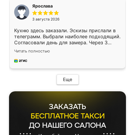
я хотела.
Ярослава
3 августа 2026
Кухню здесь заказали. Эскизы прислали в
телеграмм. Выбрали наиболее подходящий.
Согласовали день для замера. Через 3
недели кухня была уже готова. Остались
Читать полностью
довольны работой. Спасибо Ренессанс
мебель за качественную работу!
Еще
ЗАКАЗАТЬ
БЕСПЛАТНОЕ ТАКСИ
ДО НАШЕГО САЛОНА