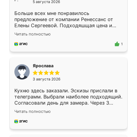
5 августа 2026
Больше всех мне понравилось
предложение от компании Ренессанс от
Елены Сергеевой. Подходяшщая цена и
короткие сроки изготовления. Приехавший
Читать полностью
для замера сотрудник Владислав
предложил по моему эскизу самый
1
подходящий вариант шкафа. Немного его
видоизменил, получилось даже лучше, чем
я хотела.
Ярослава
3 августа 2026
Кухню здесь заказали. Эскизы прислали в
телеграмм. Выбрали наиболее подходящий.
Согласовали день для замера. Через 3
недели кухня была уже готова. Остались
Читать полностью
довольны работой. Спасибо Ренессанс
мебель за качественную работу!