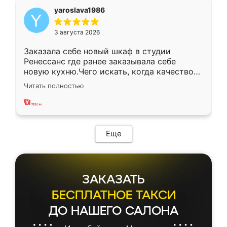
yaroslava1986
3 августа 2026
Заказала себе новый шкаф в студии
Ренессанс где ранее заказывала себе
новую кухню.Чего искать, когда качеством
вполне довольна. Служит кухня уже почти
Читать полностью
два года, нареканий нет.
Еще
ЗАКАЗАТЬ
БЕСПЛАТНОЕ ТАКСИ
ДО НАШЕГО САЛОНА