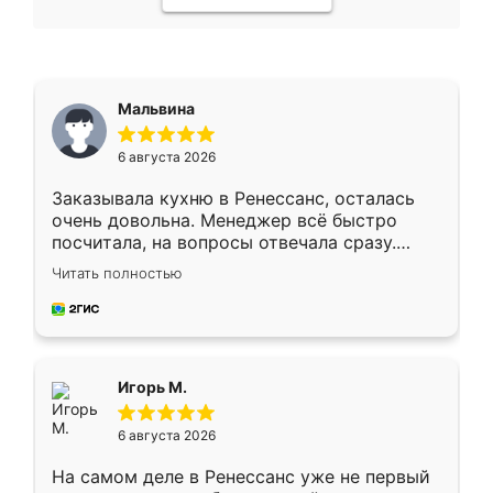
Мальвина
6 августа 2026
Заказывала кухню в Ренессанс, осталась
очень довольна. Менеджер всё быстро
посчитала, на вопросы отвечала сразу.
Замерщик приехал в субботу, подошёл к
Читать полностью
делу со всей ответственностью. Собрали
за день, ребята работали аккуратно, даже
пыли почти не было. Качество отличное,
ящики ходят плавно, ничего не скрипит.
Всё подошло как влитое.
Игорь М.
6 августа 2026
На самом деле в Ренессанс уже не первый