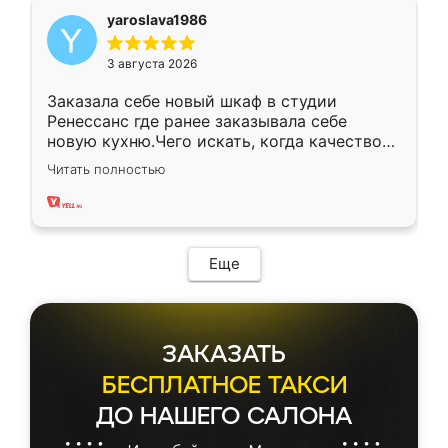
yaroslava1986
3 августа 2026
Заказала себе новый шкаф в студии
Ренессанс где ранее заказывала себе
новую кухню.Чего искать, когда качеством
вполне довольна. Служит кухня уже почти
Читать полностью
два года, нареканий нет.
Еще
ЗАКАЗАТЬ
БЕСПЛАТНОЕ ТАКСИ
ДО НАШЕГО САЛОНА