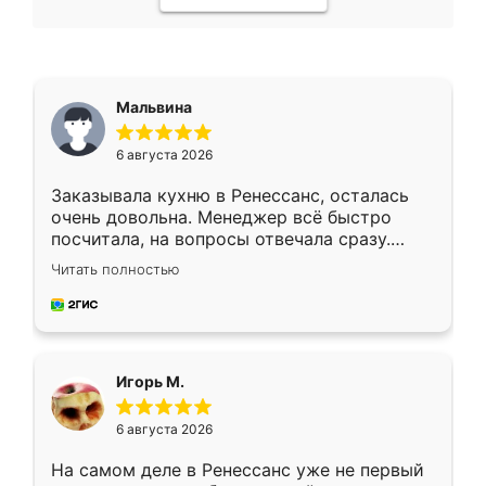
Мальвина
6 августа 2026
Заказывала кухню в Ренессанс, осталась
очень довольна. Менеджер всё быстро
посчитала, на вопросы отвечала сразу.
Замерщик приехал в субботу, подошёл к
Читать полностью
делу со всей ответственностью. Собрали
за день, ребята работали аккуратно, даже
пыли почти не было. Качество отличное,
ящики ходят плавно, ничего не скрипит.
Всё подошло как влитое.
Игорь М.
6 августа 2026
На самом деле в Ренессанс уже не первый