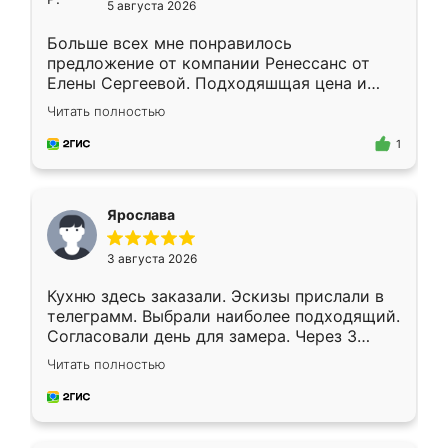
5 августа 2026
Больше всех мне понравилось
предложение от компании Ренессанс от
Елены Сергеевой. Подходяшщая цена и
короткие сроки изготовления. Приехавший
Читать полностью
для замера сотрудник Владислав
предложил по моему эскизу самый
1
подходящий вариант шкафа. Немного его
видоизменил, получилось даже лучше, чем
я хотела.
Ярослава
3 августа 2026
Кухню здесь заказали. Эскизы прислали в
телеграмм. Выбрали наиболее подходящий.
Согласовали день для замера. Через 3
недели кухня была уже готова. Остались
Читать полностью
довольны работой. Спасибо Ренессанс
мебель за качественную работу!