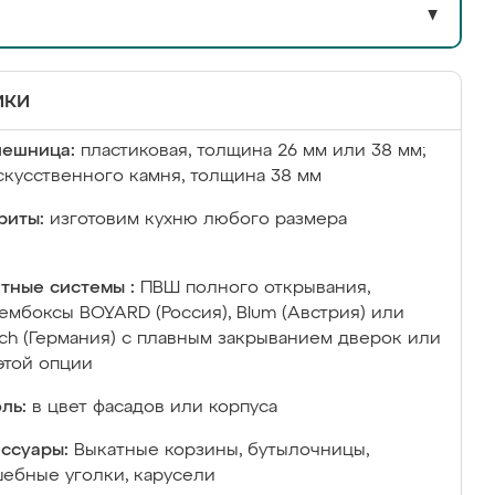
▼
ики
лешница:
пластиковая, толщина 26 мм или 38 мм;
скусственного камня, толщина 38 мм
риты:
изготовим кухню любого размера
тные системы :
ПВШ полного открывания,
ембоксы BOYARD (Россия), Blum (Австрия) или
ich (Германия) с плавным закрыванием дверок или
этой опции
ль:
в цвет фасадов или корпуса
ссуары:
Выкатные корзины, бутылочницы,
ебные уголки, карусели