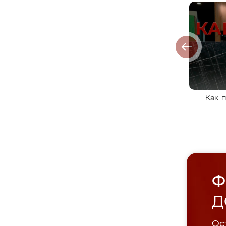
Как 
Ф
Д
Ост