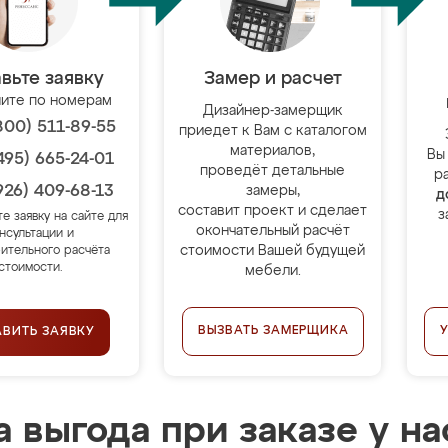
вьте заявку
Замер и расчет
ите по номерам
Дизайнер-замерщик
800) 511-89-55
приедет к Вам с каталогом
материалов,
Вы
495) 665-24-01
проведёт детальные
р
926) 409-68-13
замеры,
д
составит проект и сделает
з
те заявку на сайте для
окончательный расчёт
нсультации и
стоимости Вашей будущей
ительного расчёта
стоимости.
мебели.
ВЫЗВАТЬ ЗАМЕРЩИКА
АВИТЬ ЗАЯВКУ
 выгода при заказе у на