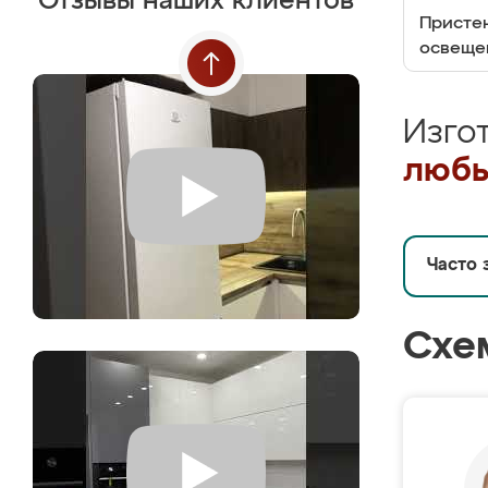
Отзывы наших клиентов
Пристен
освеще
Изго
любы
Часто 
Схе