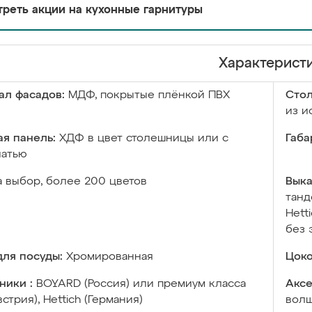
реть акции на кухонные гарнитуры
Характерист
ал фасадов:
МДФ, покрытые плёнкой ПВХ
Сто
из и
я панель:
ХДФ в цвет столешницы или с
Габа
чатью
а выбор, более 200 цветов
Выка
танд
Hett
без 
ля посуды:
Хромированная
Цоко
ники :
BOYARD (Россия) или премиум класса
Аксе
встрия), Hettich (Германия)
волш