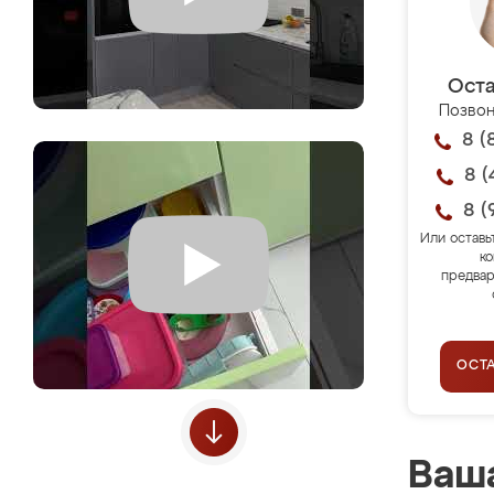
Оста
Позвон
8 (
8 (
8 (
Или оставь
ко
предвар
ОСТ
Ваша