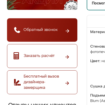
Посмот
Обратный звонок
Матери
Стенова
фотопе
Заказать расчёт
Цвет:
н
Бесплатный вызов
дизайнера-
Сушка д
замерщика
Подъем
Blum (А