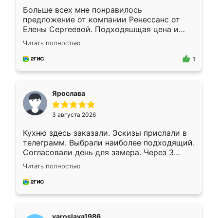
Больше всех мне понравилось
предложение от компании Ренессанс от
Елены Сергеевой. Подходяшщая цена и
короткие сроки изготовления. Приехавший
Читать полностью
для замера сотрудник Владислав
предложил по моему эскизу самый
1
подходящий вариант шкафа. Немного его
видоизменил, получилось даже лучше, чем
я хотела.
Ярослава
3 августа 2026
Кухню здесь заказали. Эскизы прислали в
телеграмм. Выбрали наиболее подходящий.
Согласовали день для замера. Через 3
недели кухня была уже готова. Остались
Читать полностью
довольны работой. Спасибо Ренессанс
мебель за качественную работу!
yaroslava1986