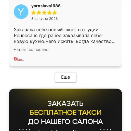
yaroslava1986
3 августа 2026
Заказала себе новый шкаф в студии
Ренессанс где ранее заказывала себе
новую кухню.Чего искать, когда качеством
вполне довольна. Служит кухня уже почти
Читать полностью
два года, нареканий нет.
Еще
ЗАКАЗАТЬ
БЕСПЛАТНОЕ ТАКСИ
ДО НАШЕГО САЛОНА