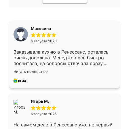
Мальвина
6 августа 2026
Заказывала кухню в Ренессанс, осталась
очень довольна. Менеджер всё быстро
посчитала, на вопросы отвечала сразу.
Замерщик приехал в субботу, подошёл к
Читать полностью
делу со всей ответственностью. Собрали
за день, ребята работали аккуратно, даже
пыли почти не было. Качество отличное,
ящики ходят плавно, ничего не скрипит.
Всё подошло как влитое.
Игорь М.
6 августа 2026
На самом деле в Ренессанс уже не первый