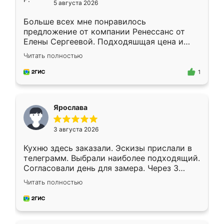
5 августа 2026
Больше всех мне понравилось
предложение от компании Ренессанс от
Елены Сергеевой. Подходяшщая цена и
короткие сроки изготовления. Приехавший
Читать полностью
для замера сотрудник Владислав
предложил по моему эскизу самый
1
подходящий вариант шкафа. Немного его
видоизменил, получилось даже лучше, чем
я хотела.
Ярослава
3 августа 2026
Кухню здесь заказали. Эскизы прислали в
телеграмм. Выбрали наиболее подходящий.
Согласовали день для замера. Через 3
недели кухня была уже готова. Остались
Читать полностью
довольны работой. Спасибо Ренессанс
мебель за качественную работу!