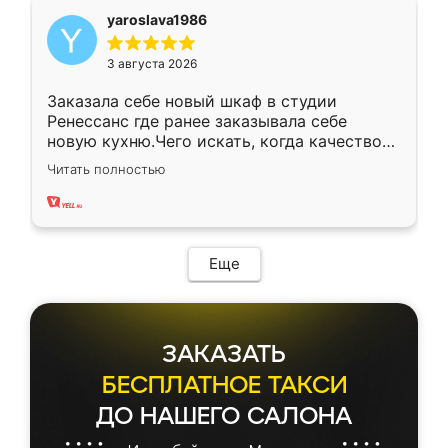
yaroslava1986
3 августа 2026
Заказала себе новый шкаф в студии
Ренессанс где ранее заказывала себе
новую кухню.Чего искать, когда качеством
вполне довольна. Служит кухня уже почти
Читать полностью
два года, нареканий нет.
Еще
ЗАКАЗАТЬ
БЕСПЛАТНОЕ ТАКСИ
ДО НАШЕГО САЛОНА