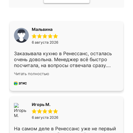
Мальвина
6 августа 2026
Заказывала кухню в Ренессанс, осталась
очень довольна. Менеджер всё быстро
посчитала, на вопросы отвечала сразу.
Замерщик приехал в субботу, подошёл к
Читать полностью
делу со всей ответственностью. Собрали
за день, ребята работали аккуратно, даже
пыли почти не было. Качество отличное,
ящики ходят плавно, ничего не скрипит.
Всё подошло как влитое.
Игорь М.
6 августа 2026
На самом деле в Ренессанс уже не первый