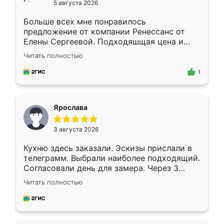
5 августа 2026
Больше всех мне понравилось
предложение от компании Ренессанс от
Елены Сергеевой. Подходяшщая цена и
короткие сроки изготовления. Приехавший
Читать полностью
для замера сотрудник Владислав
предложил по моему эскизу самый
1
подходящий вариант шкафа. Немного его
видоизменил, получилось даже лучше, чем
я хотела.
Ярослава
3 августа 2026
Кухню здесь заказали. Эскизы прислали в
телеграмм. Выбрали наиболее подходящий.
Согласовали день для замера. Через 3
недели кухня была уже готова. Остались
Читать полностью
довольны работой. Спасибо Ренессанс
мебель за качественную работу!