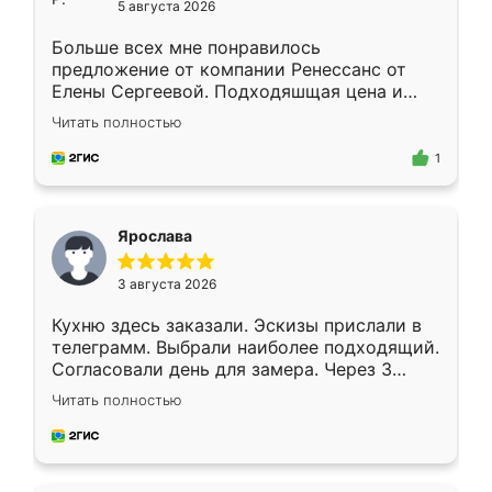
5 августа 2026
Больше всех мне понравилось
предложение от компании Ренессанс от
Елены Сергеевой. Подходяшщая цена и
короткие сроки изготовления. Приехавший
Читать полностью
для замера сотрудник Владислав
предложил по моему эскизу самый
1
подходящий вариант шкафа. Немного его
видоизменил, получилось даже лучше, чем
я хотела.
Ярослава
3 августа 2026
Кухню здесь заказали. Эскизы прислали в
телеграмм. Выбрали наиболее подходящий.
Согласовали день для замера. Через 3
недели кухня была уже готова. Остались
Читать полностью
довольны работой. Спасибо Ренессанс
мебель за качественную работу!