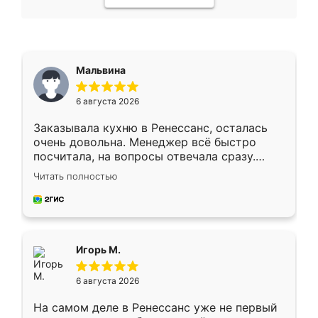
Мальвина
6 августа 2026
Заказывала кухню в Ренессанс, осталась
очень довольна. Менеджер всё быстро
посчитала, на вопросы отвечала сразу.
Замерщик приехал в субботу, подошёл к
Читать полностью
делу со всей ответственностью. Собрали
за день, ребята работали аккуратно, даже
пыли почти не было. Качество отличное,
ящики ходят плавно, ничего не скрипит.
Всё подошло как влитое.
Игорь М.
6 августа 2026
На самом деле в Ренессанс уже не первый