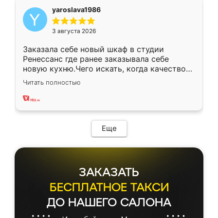
yaroslava1986
3 августа 2026
Заказала себе новый шкаф в студии
Ренессанс где ранее заказывала себе
новую кухню.Чего искать, когда качеством
вполне довольна. Служит кухня уже почти
Читать полностью
два года, нареканий нет.
Еще
ЗАКАЗАТЬ
БЕСПЛАТНОЕ ТАКСИ
ДО НАШЕГО САЛОНА