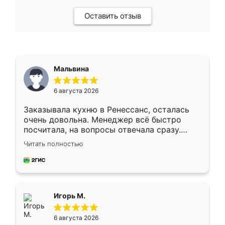
Оставить отзыв
Мальвина
6 августа 2026
Заказывала кухню в Ренессанс, осталась
очень довольна. Менеджер всё быстро
посчитала, на вопросы отвечала сразу.
Замерщик приехал в субботу, подошёл к
Читать полностью
делу со всей ответственностью. Собрали
за день, ребята работали аккуратно, даже
пыли почти не было. Качество отличное,
ящики ходят плавно, ничего не скрипит.
Всё подошло как влитое.
Игорь М.
6 августа 2026