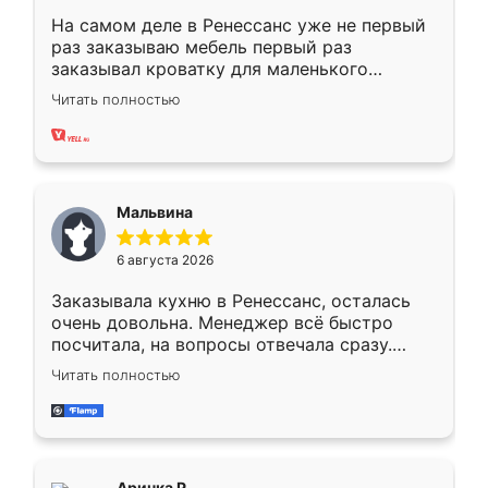
На самом деле в Ренессанс уже не первый
раз заказываю мебель первый раз
заказывал кроватку для маленького
ребёнка при его рождении ,во второй раз
Читать полностью
заказал шкаф-купе. По качеству очень
хорошее сборка достаточно быстрая,
также адекватные цены. До этого
сравнивал с разными конкурентами в этом
сегменте ,выбор у конкурентов куда
Мальвина
меньше, здесь же он более разнообразный.
Мне нравится ,если что-то потребуется из
6 августа 2026
мебели буду заказывать только здесь.
Заказывала кухню в Ренессанс, осталась
очень довольна. Менеджер всё быстро
посчитала, на вопросы отвечала сразу.
Замерщик приехал в субботу, подошёл к
Читать полностью
делу со всей ответственностью. Собрали
за день, ребята работали аккуратно, даже
пыли почти не было. Качество отличное,
ящики ходят плавно, ничего не скрипит.
Всё подошло как влитое.
Аринка Р.