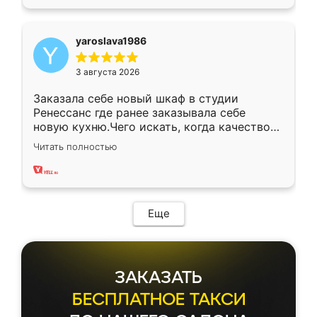
yaroslava1986
3 августа 2026
Заказала себе новый шкаф в студии
Ренессанс где ранее заказывала себе
новую кухню.Чего искать, когда качеством
вполне довольна. Служит кухня уже почти
Читать полностью
два года, нареканий нет.
Еще
ЗАКАЗАТЬ
БЕСПЛАТНОЕ ТАКСИ