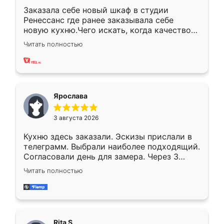
Заказала себе новый шкаф в студии
Ренессанс где ранее заказывала себе
новую кухню.Чего искать, когда качеством
вполне довольна. Служит кухня уже почти
Читать полностью
два года, нареканий нет.
Ярослава
3 августа 2026
Кухню здесь заказали. Эскизы прислали в
телеграмм. Выбрали наиболее подходящий.
Согласовали день для замера. Через 3
недели кухня была уже готова. Остались
Читать полностью
довольны работой. Спасибо Ренессанс
мебель за качественную работу!
Rita S.