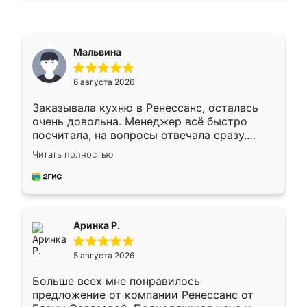
Мальвина
6 августа 2026
Заказывала кухню в Ренессанс, осталась
очень довольна. Менеджер всё быстро
посчитала, на вопросы отвечала сразу.
Замерщик приехал в субботу, подошёл к
Читать полностью
делу со всей ответственностью. Собрали
за день, ребята работали аккуратно, даже
пыли почти не было. Качество отличное,
ящики ходят плавно, ничего не скрипит.
Всё подошло как влитое.
Аринка Р.
5 августа 2026
Больше всех мне понравилось
предложение от компании Ренессанс от