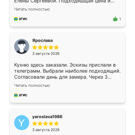
Елены Сергеевой. Подходяшщая цена и
короткие сроки изготовления. Приехавший
Читать полностью
для замера сотрудник Владислав
предложил по моему эскизу самый
1
подходящий вариант шкафа. Немного его
видоизменил, получилось даже лучше, чем
я хотела.
Ярослава
3 августа 2026
Кухню здесь заказали. Эскизы прислали в
телеграмм. Выбрали наиболее подходящий.
Согласовали день для замера. Через 3
недели кухня была уже готова. Остались
Читать полностью
довольны работой. Спасибо Ренессанс
мебель за качественную работу!
yaroslava1986
3 августа 2026