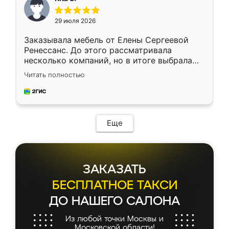
29 июля 2026
Заказывала мебель от Елены Сергеевой
Ренессанс. До этого рассматривала
несколько компаний, но в итоге выбрала
эту. Сначала обговорили условия, потом
Читать полностью
приехал замерщик, всё спокойно объяснил
и снял размеры. Изготовили в срок, с
доставкой тоже никаких проблем не
возникло. Сборку выполнили аккуратно,
мебель сразу встала на свое место без
Еще
каких-либо доработок. Качеством осталась
довольна, все выглядит так, как и ожидала.
ЗАКАЗАТЬ
БЕСПЛАТНОЕ ТАКСИ
ДО НАШЕГО САЛОНА
Из любой точки Москвы и
Московской области!