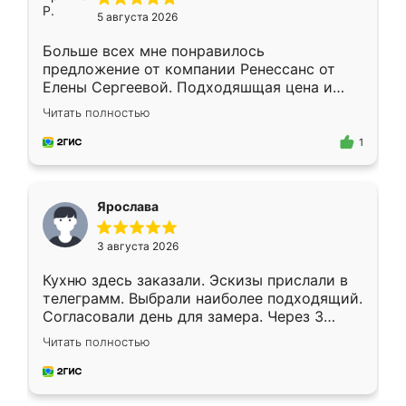
5 августа 2026
Больше всех мне понравилось
предложение от компании Ренессанс от
Елены Сергеевой. Подходяшщая цена и
короткие сроки изготовления. Приехавший
Читать полностью
для замера сотрудник Владислав
предложил по моему эскизу самый
1
подходящий вариант шкафа. Немного его
видоизменил, получилось даже лучше, чем
я хотела.
Ярослава
3 августа 2026
Кухню здесь заказали. Эскизы прислали в
телеграмм. Выбрали наиболее подходящий.
Согласовали день для замера. Через 3
недели кухня была уже готова. Остались
Читать полностью
довольны работой. Спасибо Ренессанс
мебель за качественную работу!