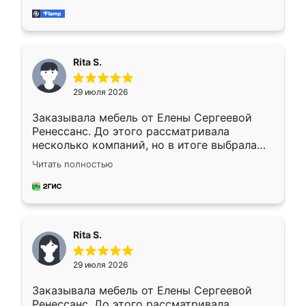
мебель за качественную работу!
Rita S.
29 июля 2026
Заказывала мебель от Елены Сергеевой
Ренессанс. До этого рассматривала
несколько компаний, но в итоге выбрала
эту. Сначала обговорили условия, потом
Читать полностью
приехал замерщик, всё спокойно объяснил
и снял размеры. Изготовили в срок, с
доставкой тоже никаких проблем не
возникло. Сборку выполнили аккуратно,
мебель сразу встала на свое место без
Rita S.
каких-либо доработок. Качеством осталась
довольна, все выглядит так, как и ожидала.
29 июля 2026
Заказывала мебель от Елены Сергеевой
Ренессанс. До этого рассматривала