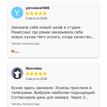
yaroslava1986
3 августа 2026
Заказала себе новый шкаф в студии
Ренессанс где ранее заказывала себе
новую кухню.Чего искать, когда качеством
вполне довольна. Служит кухня уже почти
Читать полностью
два года, нареканий нет.
Ярослава
3 августа 2026
Кухню здесь заказали. Эскизы прислали в
телеграмм. Выбрали наиболее подходящий.
Согласовали день для замера. Через 3
недели кухня была уже готова. Остались
Читать полностью
довольны работой. Спасибо Ренессанс