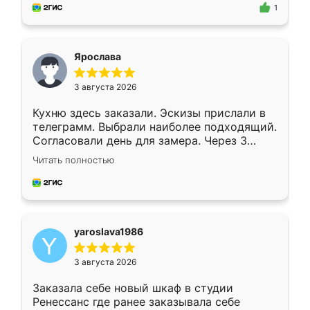
предложил по моему эскизу самый
1
подходящий вариант шкафа. Немного его
видоизменил, получилось даже лучше, чем
я хотела.
Ярослава
3 августа 2026
Кухню здесь заказали. Эскизы прислали в
телеграмм. Выбрали наиболее подходящий.
Согласовали день для замера. Через 3
недели кухня была уже готова. Остались
Читать полностью
довольны работой. Спасибо Ренессанс
мебель за качественную работу!
yaroslava1986
3 августа 2026
Заказала себе новый шкаф в студии
Ренессанс где ранее заказывала себе