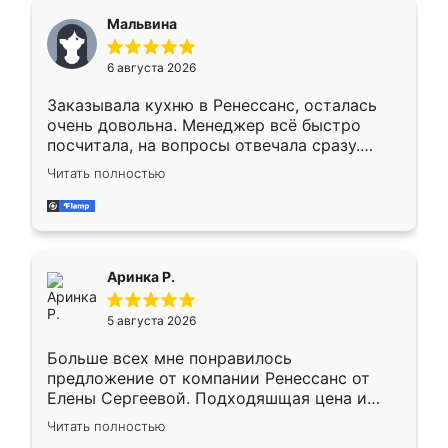
сегменте ,выбор у конкурентов куда
Мальвина
меньше, здесь же он более разнообразный.
Мне нравится ,если что-то потребуется из
6 августа 2026
мебели буду заказывать только здесь.
Заказывала кухню в Ренессанс, осталась
очень довольна. Менеджер всё быстро
посчитала, на вопросы отвечала сразу.
Замерщик приехал в субботу, подошёл к
Читать полностью
делу со всей ответственностью. Собрали
за день, ребята работали аккуратно, даже
пыли почти не было. Качество отличное,
ящики ходят плавно, ничего не скрипит.
Всё подошло как влитое.
Аринка Р.
5 августа 2026
Больше всех мне понравилось
предложение от компании Ренессанс от
Елены Сергеевой. Подходяшщая цена и
короткие сроки изготовления. Приехавший
Читать полностью
для замера сотрудник Владислав