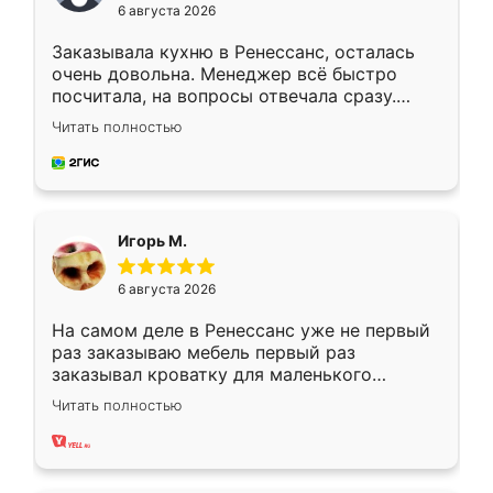
6 августа 2026
Заказывала кухню в Ренессанс, осталась
очень довольна. Менеджер всё быстро
посчитала, на вопросы отвечала сразу.
Замерщик приехал в субботу, подошёл к
Читать полностью
делу со всей ответственностью. Собрали
за день, ребята работали аккуратно, даже
пыли почти не было. Качество отличное,
ящики ходят плавно, ничего не скрипит.
Всё подошло как влитое.
Игорь М.
6 августа 2026
На самом деле в Ренессанс уже не первый
раз заказываю мебель первый раз
заказывал кроватку для маленького
ребёнка при его рождении ,во второй раз
Читать полностью
заказал шкаф-купе. По качеству очень
хорошее сборка достаточно быстрая,
также адекватные цены. До этого
сравнивал с разными конкурентами в этом