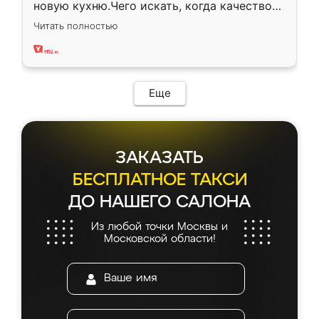
новую кухню.Чего искать, когда качеством
вполне довольна. Служит кухня уже почти
Читать полностью
два года, нареканий нет.
Еще
ЗАКАЗАТЬ
БЕСПЛАТНОЕ ТАКСИ
ДО НАШЕГО САЛОНА
Из любой точки Москвы и
Московской области!