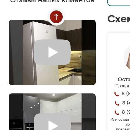
Отзывы наших клиентов
Схе
Оста
Позвон
8 (
8 (
8 (
Или оставь
ко
предвар