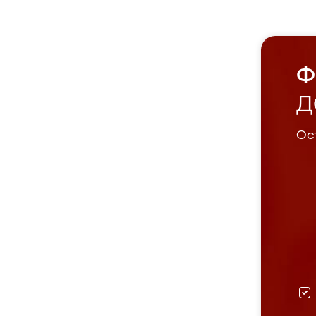
Ф
Д
Ост