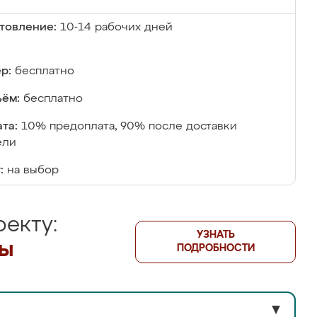
товление:
10-14 рабочих дней
р:
бесплатно
ём:
бесплатно
та:
10% предоплата, 90% после доставки
ели
:
на выбор
екту:
УЗНАТЬ
лы
ПОДРОБНОСТИ
▼