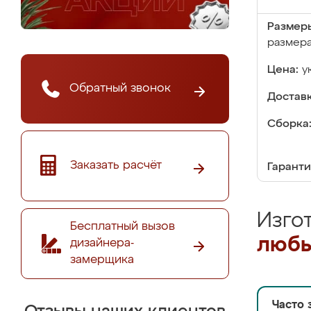
Размер
размер
Цена:
у
Обратный звонок
Доставк
Сборка
Заказать расчёт
Гаранти
Изго
Бесплатный вызов
любы
дизайнера-
замерщика
Часто 