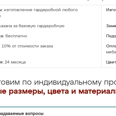
ы:
изготовление гардеробной любого
Изго
а
казана за базовую гардеробную
Заме
а:
бесплатно
Подъ
:
10% от стоимости заказа
Опла
меб
я:
24 месяца
Цвет
товим по индивидуальному про
е размеры, цвета и материа
задаваемые вопросы