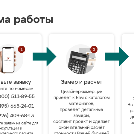
ма работы
вьте заявку
Замер и расчет
ите по номерам
Дизайнер-замерщик
800) 511-89-55
приедет к Вам с каталогом
материалов,
Вы
495) 665-24-01
проведёт детальные
р
926) 409-68-13
замеры,
д
составит проект и сделает
з
те заявку на сайте для
окончательный расчёт
нсультации и
стоимости Вашей будущей
ительного расчёта