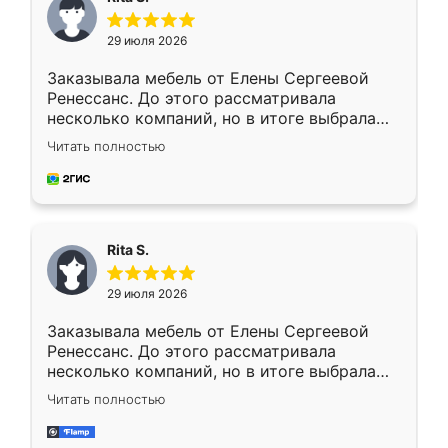
29 июля 2026
Заказывала мебель от Елены Сергеевой
Ренессанс. До этого рассматривала
несколько компаний, но в итоге выбрала
эту. Сначала обговорили условия, потом
Читать полностью
приехал замерщик, всё спокойно объяснил
и снял размеры. Изготовили в срок, с
доставкой тоже никаких проблем не
возникло. Сборку выполнили аккуратно,
мебель сразу встала на свое место без
Rita S.
каких-либо доработок. Качеством осталась
довольна, все выглядит так, как и ожидала.
29 июля 2026
Заказывала мебель от Елены Сергеевой
Ренессанс. До этого рассматривала
несколько компаний, но в итоге выбрала
эту. Сначала обговорили условия, потом
Читать полностью
приехал замерщик, всё спокойно объяснил
и снял размеры. Изготовили в срок, с