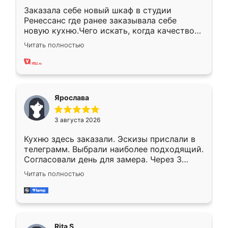
Заказала себе новый шкаф в студии
Ренессанс где ранее заказывала себе
новую кухню.Чего искать, когда качеством
вполне довольна. Служит кухня уже почти
Читать полностью
два года, нареканий нет.
Ярослава
3 августа 2026
Кухню здесь заказали. Эскизы прислали в
телеграмм. Выбрали наиболее подходящий.
Согласовали день для замера. Через 3
недели кухня была уже готова. Остались
Читать полностью
довольны работой. Спасибо Ренессанс
мебель за качественную работу!
Rita S.