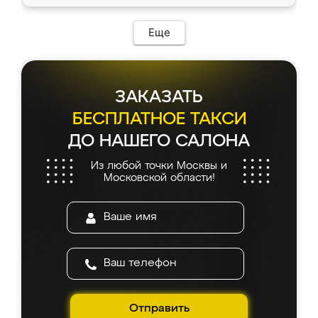
доставкой тоже никаких проблем не
возникло. Сборку выполнили аккуратно,
мебель сразу встала на свое место без
Еще
каких-либо доработок. Качеством осталась
довольна, все выглядит так, как и ожидала.
ЗАКАЗАТЬ
БЕСПЛАТНОЕ ТАКСИ
ДО НАШЕГО САЛОНА
Из любой точки Москвы и
Московской области!
Отправить