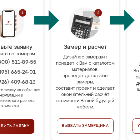
вьте заявку
Замер и расчет
ите по номерам
Дизайнер-замерщик
800) 511-89-55
приедет к Вам с каталогом
материалов,
Вы
495) 665-24-01
проведёт детальные
р
926) 409-68-13
замеры,
д
составит проект и сделает
з
те заявку на сайте для
окончательный расчёт
нсультации и
стоимости Вашей будущей
ительного расчёта
стоимости.
мебели.
ВЫЗВАТЬ ЗАМЕРЩИКА
АВИТЬ ЗАЯВКУ