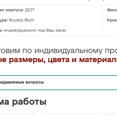
ал корпуса:
ДСП
Фаса
ура:
Boyard, Blum
Кром
ы:
индивидуально под Ваш заказ
товим по индивидуальному про
е размеры, цвета и материа
задаваемые вопросы
ма работы