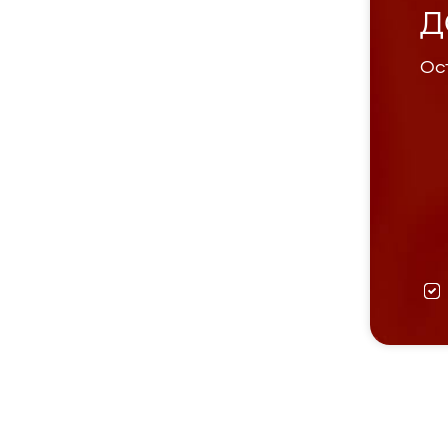
Д
Ост