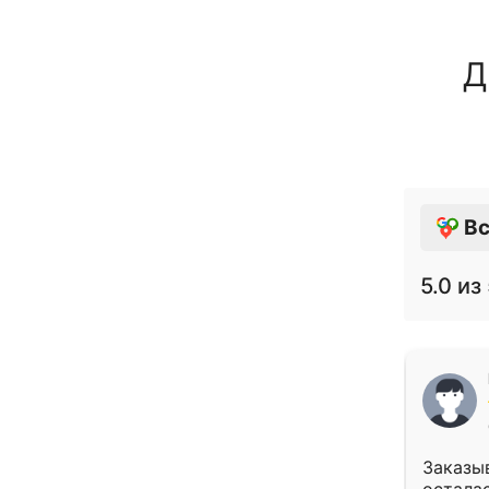
Д
Вс
5.0
из 
Заказыв