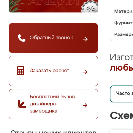
Матери
Фурнит
Размер
Обратный звонок
Изго
любы
Заказать расчёт
Часто 
Бесплатный вызов
дизайнера-
замерщика
Схе