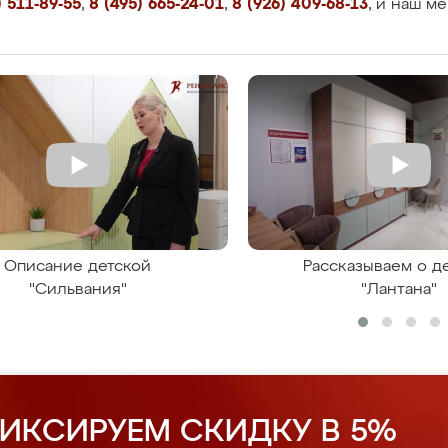
 511-89-55
,
8 (495) 665-24-01
,
8 (926) 409-68-13
, и наш м
Описание детской
Рассказываем о д
"Сильвания"
"Лантана"
ИКСИРУЕМ СКИДКУ В 5%