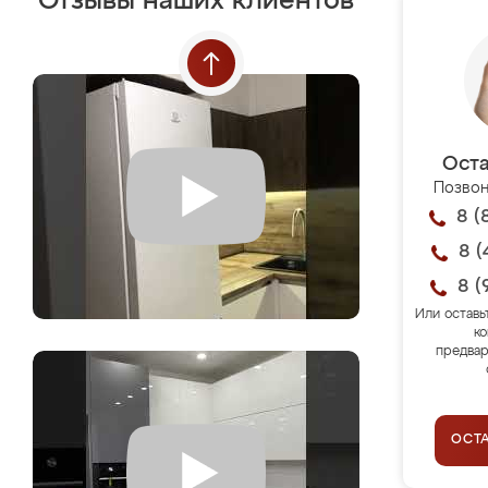
Отзывы наших клиентов
Оста
Позвон
8 (
8 (
8 (
Или оставь
ко
предвар
ОСТ