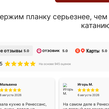
ержим планку серьезнее, чем
катани
е отзывы
5.0
5.0
5.0
5
На основе
945
оценок
Мальвина
Игорь М.
6 августа 2026
6 августа 2026
ала кухню в Ренессанс,
На самом деле в Ренес