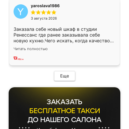
yaroslava1986
3 августа 2026
Заказала себе новый шкаф в студии
Ренессанс где ранее заказывала себе
новую кухню.Чего искать, когда качеством
вполне довольна. Служит кухня уже почти
Читать полностью
два года, нареканий нет.
Еще
ЗАКАЗАТЬ
БЕСПЛАТНОЕ ТАКСИ
ДО НАШЕГО САЛОНА