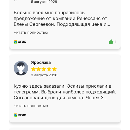
5 августа 2026
Больше всех мне понравилось
предложение от компании Ренессанс от
Елены Сергеевой. Подходяшщая цена и
короткие сроки изготовления. Приехавший
Читать полностью
для замера сотрудник Владислав
предложил по моему эскизу самый
1
подходящий вариант шкафа. Немного его
видоизменил, получилось даже лучше, чем
я хотела.
Ярослава
3 августа 2026
Кухню здесь заказали. Эскизы прислали в
телеграмм. Выбрали наиболее подходящий.
Согласовали день для замера. Через 3
недели кухня была уже готова. Остались
Читать полностью
довольны работой. Спасибо Ренессанс
мебель за качественную работу!