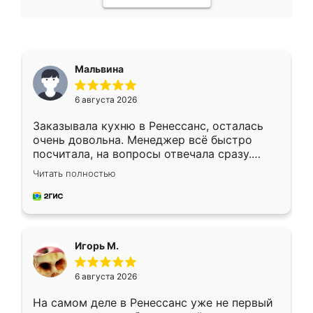
Мальвина
6 августа 2026
Заказывала кухню в Ренессанс, осталась
очень довольна. Менеджер всё быстро
посчитала, на вопросы отвечала сразу.
Замерщик приехал в субботу, подошёл к
Читать полностью
делу со всей ответственностью. Собрали
за день, ребята работали аккуратно, даже
пыли почти не было. Качество отличное,
ящики ходят плавно, ничего не скрипит.
Всё подошло как влитое.
Игорь М.
6 августа 2026
На самом деле в Ренессанс уже не первый