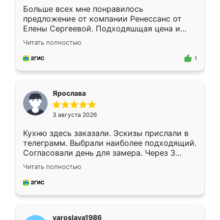
Больше всех мне понравилось
предложение от компании Ренессанс от
Елены Сергеевой. Подходяшщая цена и
короткие сроки изготовления. Приехавший
Читать полностью
для замера сотрудник Владислав
предложил по моему эскизу самый
1
подходящий вариант шкафа. Немного его
видоизменил, получилось даже лучше, чем
я хотела.
Ярослава
3 августа 2026
Кухню здесь заказали. Эскизы прислали в
телеграмм. Выбрали наиболее подходящий.
Согласовали день для замера. Через 3
недели кухня была уже готова. Остались
Читать полностью
довольны работой. Спасибо Ренессанс
мебель за качественную работу!
yaroslava1986