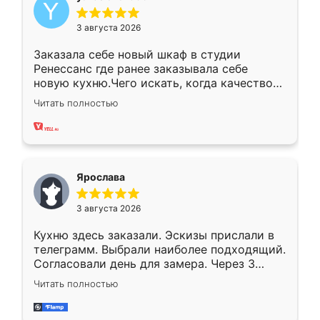
3 августа 2026
Заказала себе новый шкаф в студии
Ренессанс где ранее заказывала себе
новую кухню.Чего искать, когда качеством
вполне довольна. Служит кухня уже почти
Читать полностью
два года, нареканий нет.
Ярослава
3 августа 2026
Кухню здесь заказали. Эскизы прислали в
телеграмм. Выбрали наиболее подходящий.
Согласовали день для замера. Через 3
недели кухня была уже готова. Остались
Читать полностью
довольны работой. Спасибо Ренессанс
мебель за качественную работу!